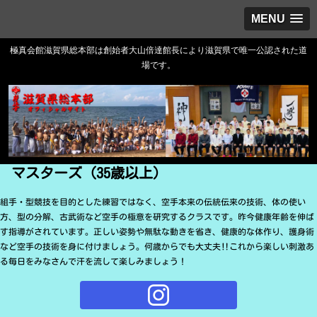
MENU
極真会館滋賀県総本部は創始者大山倍達館長により滋賀県で唯一公認された道
場です。
マスターズ（35歳以上）
組手・型競技を目的とした練習ではなく、空手本来の伝統伝来の技術、体の使い
方、型の分解、古武術など空手の極意を研究するクラスです。昨今健康年齢を伸ば
す指導がされています。正しい姿勢や無駄な動きを省き、健康的な体作り、護身術
など空手の技術を身に付けましょう。何歳からでも大丈夫‼️これから楽しい刺激あ
る毎日をみなさんで汗を流して楽しみましょう！