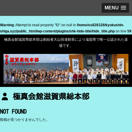
MENU
Warning
: Attempt to read property "ID" on null in
/home/xs828328/kyokushin-
shiga.xyz/public_html/wp-content/plugins/shk-hide-title/hide_title.php
on line
59
極真会館滋賀県総本部は創始者大山倍達館長により滋賀県で唯一公認された道
場です。
極真会館滋賀県総本部
NOT FOUND
投稿が見つかりませんでした。